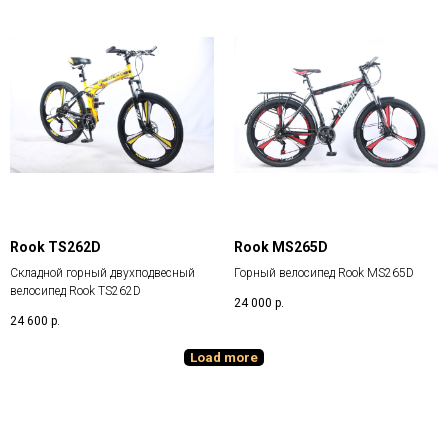
Rook TS262D
Rook MS265D
Складной горный двухподвесный
Горный велосипед Rook MS265D
велосипед Rook TS262D
24 000
р.
24 600
р.
Load more