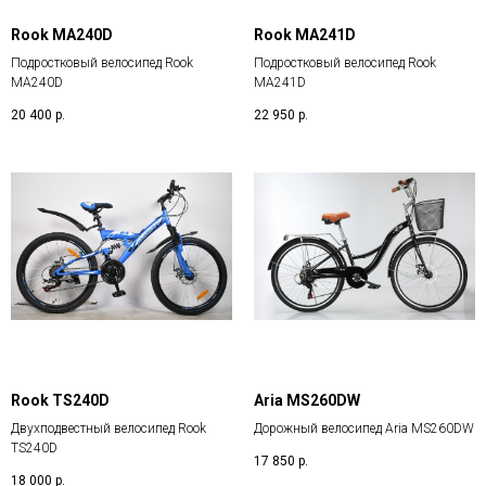
Rook MA240D
Rook MA241D
Подростковый велосипед Rook
Подростковый велосипед Rook
MA240D
MA241D
20 400
р.
22 950
р.
Rook TS240D
Aria MS260DW
Двухподвестный велосипед Rook
Дорожный велосипед Aria MS260DW
TS240D
17 850
р.
18 000
р.