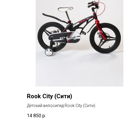
Rook City (Сити)
Детский велосипед Rook City (Сити)
14 850
р.