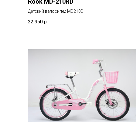
Rook MD-210RD
Детский велосипед MD210D
22 950
р.