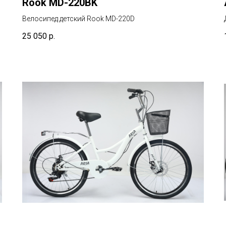
Rook MD-220BK
Велосипед детский Rook MD-220D
25 050
р.