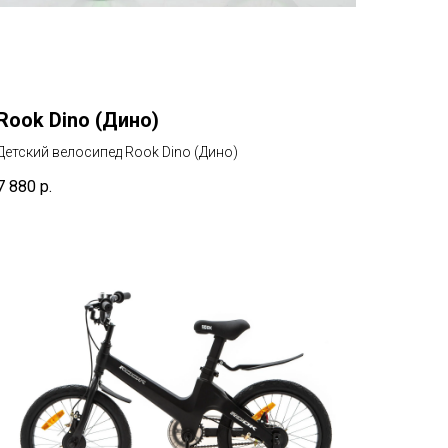
Rook Dino (Дино)
Детский велосипед Rook Dino (Дино)
7 880
р.