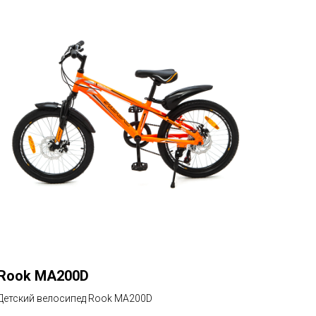
Rook MA200D
Детский велосипед Rook MA200D